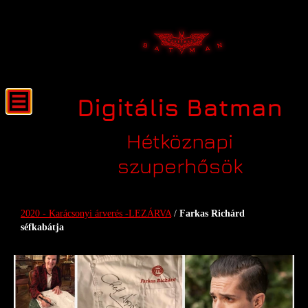
Digitális Batman
Hétköznapi
szuperhősök
Farkas Richárd séfkabátja
2020 - Karácsonyi árverés -LEZÁRVA
/
Farkas Richárd
séfkabátja