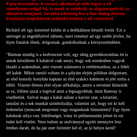
Pajta étteremben. A vacsora alkalmával több fogást a séf
személyesen szolgál fel, és mesél az ételekről, az alapanyagokról, az
elkészítés módjáról. Továbbá lehetőség lesz a fine dining étterem
konyháját megtekinteni műküdés közben a séf vezetésével.
Richárd séf egy üzenettel küldte át a dedikáláson készült fotóit. Ezt a
szöveget az engedélyével idézem, mert reményt ad egy szebb jövőre, ha
ilyen fiatalok élnek, dolgoznak, gondolkodnak a környezetünkben.
"Batman mindig is a kedvencem volt, egy ideig gyerekkoromban én is
annak készültem A kabátról csak annyi, hogy sok mindenben vagyok
lázadó a szakmában, ami viszont számomra is emblematikus, az a fehér
séf kabát. Mikor tanuló voltam és a pályám elején pólóban dolgoztam,
az első komoly konyhán kaptam az első szakács kabátom és jött sorba a
többi. Viszont életem első olyan séfkabátja, amire a nevemet hímezték
az ez, fölötte azzal a logóval amit a legnagyobbak, mint Ramsay is
viselhettek. Szóval maga a kabát nálam a karrier utat, a kitartást,
tanulást és a sok munkát szimbolizálja, valamint azt, hogy ezt ki kell
érdemelni (nemcsak megvenni vagy magunknak hímeztetni)! Egy ilyen
kabátnak súlya van, felelősséget, irány és példamutatást jelent és ezt
tudni kell viselni. Nem tudom az utalvánnyal együtt mennyire lesz
értékes darab, de ha pár ezer forintért kel el, az jó helyre kerül!