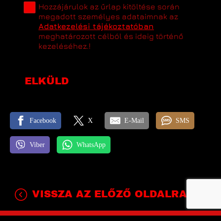
Hozzájárulok az űrlap kitöltése során
megadott személyes adataimnak az
Adatkezelési tájékoztatóban
meghatározott célból és ideig történő
kezeléséhez.!
ELKÜLD
Facebook
X
E-Mail
SMS
Viber
WhatsApp
VISSZA AZ ELŐZŐ OLDALRA!