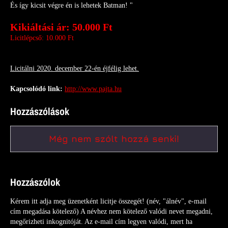
És így kicsit végre én is lehetek Batman! "
Kikiáltási ár: 50.000 Ft
Licitlépcső: 10.000 Ft
Licitálni 2020. december 22-én éjfélig lehet.
Kapcsolódó link:
http://www.pajta.hu
Hozzászólások
Még nem szólt hozzá senki!
Hozzászólok
Kérem itt adja meg üzenetként licitje összegét! (név, "álnév", e-mail
cím megadása kötelező) A névhez nem kötelező valódi nevet megadni,
megőrizheti inkognitóját. Az e-mail cím legyen valódi, mert ha