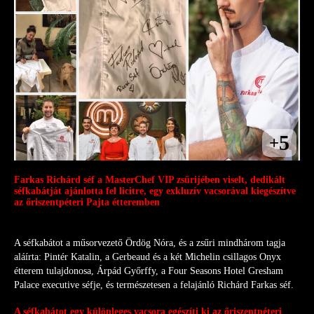
5
+
Farkas Richárd séf a MasterChef VIP zsűrijében viselt, dedikált
séfkabátját ajánlotta fel licitre, egy exkluzív vacsorával kiegészítve
az őriszentpéteri Pajta étteremben
A séfkabátot a műsorvezető Ördög Nóra, és a zsűri mindhárom tagja
aláírta: Pintér Katalin, a Gerbeaud és a két Michelin csillagos Onyx
étterem tulajdonosa, Árpád Győrffy, a Four Seasons Hotel Gresham
Palace executive séfje, és természetesen a felajánló Richárd Farkas séf.
A séfkabátot egy különleges vacsora egészíti ki az őriszentpéteri