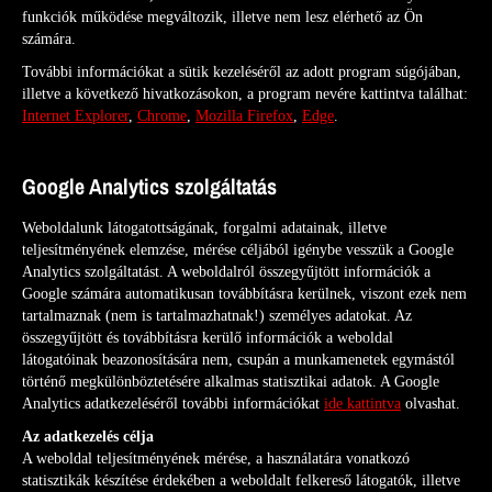
funkciók működése megváltozik, illetve nem lesz elérhető az Ön
számára.
További információkat a sütik kezeléséről az adott program súgójában,
illetve a következő hivatkozásokon, a program nevére kattintva találhat:
Internet Explorer
,
Chrome
,
Mozilla Firefox
,
Edge
.
Google Analytics szolgáltatás
Weboldalunk látogatottságának, forgalmi adatainak, illetve
teljesítményének elemzése, mérése céljából igénybe vesszük a Google
Analytics szolgáltatást. A weboldalról összegyűjtött információk a
Google számára automatikusan továbbításra kerülnek, viszont ezek nem
tartalmaznak (nem is tartalmazhatnak!) személyes adatokat. Az
összegyűjtött és továbbításra kerülő információk a weboldal
látogatóinak beazonosítására nem, csupán a munkamenetek egymástól
történő megkülönböztetésére alkalmas statisztikai adatok. A Google
Analytics adatkezeléséről további információkat
ide kattintva
olvashat.
Az adatkezelés célja
A weboldal teljesítményének mérése, a használatára vonatkozó
statisztikák készítése érdekében a weboldalt felkereső látogatók, illetve