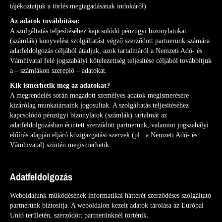
tájékoztatjuk a törlés megtagadásának indokáról).
Az adatok továbbítása:
A szolgáltatás teljesítéséhez kapcsolódó pénzügyi bizonylatokat
(számlák) könyvelési szolgáltatást végző szerződött partnerünk számára
adatfeldolgozás céljából átadjuk, azok tartalmáról a Nemzeti Adó- és
Vámhivatal felé jogszabályi kötelezettség teljesítése céljából továbbítjuk
a – számlákon szereplő – adatokat.
Kik ismerhetik meg az adatokat?
A megrendelés során megadott személyes adatok megismerésére
kizárólag munkatársaink jogosultak. A szolgáltatás teljesítéséhez
kapcsolódó pénzügyi bizonylatok (számlák) tartalmát az
adatfeldolgozásban érintett szerződött partnerünk, valamint jogszabályi
előírás alapján eljáró közigazgatási szervek (pl.: a Nemzeti Adó- és
Vámhivatal) szintén megismerhetik.
Adatfeldolgozás
Weboldalunk működésének informatikai hátterét szerződéses szolgáltató
partnerünk biztosítja. A weboldalon kezelt adatok tárolása az Európai
Unió területén, szerződött partnerünknél történik.