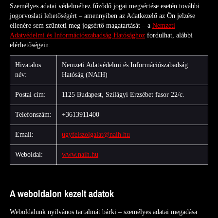
Személyes adatai védelméhez fűződő jogai megsértése esetén további
jogorvoslati lehetőségért – amennyiben az Adatkezelő az Ön jelzése
ellenére sem szünteti meg jogsértő magatartását – a
Nemzeti
Adatvédelmi és Információszabadság Hatósághoz
fordulhat, alábbi
elérhetőségein:
Hivatalos
Nemzeti Adatvédelmi és Információszabadság
név:
Hatóság (NAIH)
Postai cím:
1125 Budapest, Szilágyi Erzsébet fasor 22/c.
Telefonszám:
+3613911400
Email:
ugyfelszolgalat@naih.hu
Weboldal:
www.naih.hu
A weboldalon kezelt adatok
Weboldalunk nyilvános tartalmát bárki – személyes adatai megadása