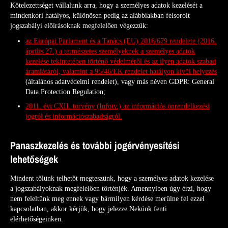
Kötelezettséget vállalunk arra, hogy a személyes adatok kezelését a
mindenkori hatályos, különösen pedig az alábbiakban felsorolt
jogszabályi előírásoknak megfelelően végezzük:
az Európai Parlament és a Tanács (EU) 2016/679 rendelete (2016.
április 27.) a természetes személyeknek a személyes adatok
kezelése tekintetében történő védelméről és az ilyen adatok szabad
áramlásáról, valamint a 95/46/EK rendelet hatályon kívül helyezés
(általános adatvédelmi rendelet), vagy más néven GDPR: General
Data Protection Regulation;
2011. évi CXII. törvény (Infotv.) az információs önrendelkezési
jogról és információszabadságról.
Panaszkezelés és további jogérvényesítési
lehetőségek
Mindent tőlünk telhetőt megteszünk, hogy a személyes adatok kezelése
a jogszabályoknak megfelelően történjék. Amennyiben úgy érzi, hogy
nem feleltünk meg ennek vagy bármilyen kérdése merülne fel ezzel
kapcsolatban, akkor kérjük, hogy jelezze Nekünk fenti
elérhetőségeinken.