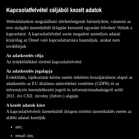
Kapcsolatfelvétel céljából kezelt adatok
Weboldalunkon megtalálható elérhetőségeink bármelyikén, valamint az
erre szolgáló üzenetküldő űrlapján keresztül egyaránt felveheti Velünk a
kapcsolatot. A kapcsolatfelvétel során megadott személyes adatait
kizárólag az Önnel való kapcsolattartásra használjuk, azokat nem
továbbítjuk.
Az adatkezelés célja
Az érdeklődőkkel történő kapcsolatfelvétel.
Az adatkezelés jogalapja
Érdeklődés, tájékoztatás kérése esetén önkéntes hozzájáruláson alapul az
adatkezelés az EU általános adatvédelmi rendelete (GDPR) és az
információs önrendelkezési jogról és információszabadságról szóló
2011. évi CXII. törvény (Infotv.) alapján.
A kezelt adatok köre
A kapcsolatfelvételi üzenetküldő űrlapon történő üzenetküldés esetén az
alábbi adatait kezeljük:
név,
email cím,