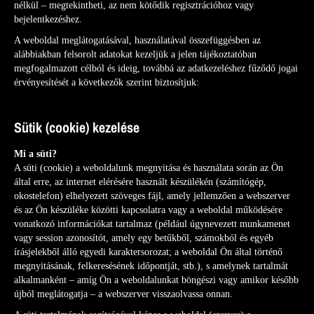
nélkül – megtekintheti, az nem kötődik regisztrációhoz vagy
bejelentkezéshez.
A weboldal meglátogatásával, használatával összefüggésben az
alábbiakban felsorolt adatokat kezeljük a jelen tájékoztatóban
megfogalmazott célból és ideig, továbbá az adatkezeléshez fűződő jogai
érvényesítését a következők szerint biztosítjuk:
Sütik (cookie) kezelése
Mi a süti?
A süti (cookie) a weboldalunk megnyitása és használata során az Ön
által erre, az internet elérésére használt készülékén (számítógép,
okostelefon) elhelyezett szöveges fájl, amely jellemzően a webszerver
és az Ön készüléke közötti kapcsolatra vagy a weboldal működésére
vonatkozó információkat tartalmaz (például úgynevezett munkamenet
vagy session azonosítót, amely egy betűkből, számokból és egyéb
írásjelekből álló egyedi karaktersorozat; a weboldal Ön által történő
megnyitásának, felkeresésének időpontját, stb.), s amelynek tartalmát
alkalmanként – amíg Ön a weboldalunkat böngészi vagy amikor később
újból meglátogatja – a webszerver visszaolvassa onnan.