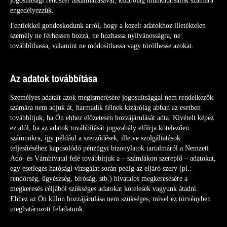
jogosultsági rendszer alkalmazásával, kizárólag munkatársaink számára
engedélyezzük.
Fentiekkel gondoskodunk arról, hogy a kezelt adatokhoz illetéktelen
személy ne férhessen hozzá, ne hozhassa nyilvánosságra, ne
továbbíthassa, valamint ne módosíthassa vagy törölhesse azokat.
Az adatok továbbítása
Személyes adatait azok megismerésére jogosultsággal nem rendelkezők
számára nem adjuk át, harmadik félnek kizárólag abban az esetben
továbbítjuk, ha Ön ehhez előzetesen hozzájárulását adta. Kivételt képez
ez alól, ha az adatok továbbítását jogszabály előírja kötelezően
számunkra, így például a szerződések, illetve szolgáltatások
teljesítéséhez kapcsolódó pénzügyi bizonylatok tartalmáról a Nemzeti
Adó- és Vámhivatal felé továbbítjuk a – számlákon szereplő – adatokat,
egy esetleges hatósági vizsgálat során pedig az eljáró szerv (pl.:
rendőrség, ügyészség, bíróság, stb.) hivatalos megkeresésére a
megkeresés céljából szükséges adatokat kötelesek vagyunk átadni.
Ehhez az Ön külön hozzájárulása nem szükséges, mivel ez törvényben
meghatározott feladatunk.