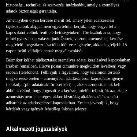
biztonsági, technikai és szervezési intézkedést, amely a személyes
adatok biztonságát garantálja.
Amennyiben olyan kérdése merül fel, amely jelen adatkezelési
tájékoztatónk alapján nem egyértelmű, kérjük, hogy vegye fel a
kapcsolatot velünk fenti elérhetőségeinken! Törekszünk arra, hogy
minél gyorsabban válaszoljunk Önnek, viszont amennyiben kérdése
megfelelő megválaszolása több időt vesz igénybe, akkor legfeljebb 15
napon belül vállaljuk annak megválaszolását.
Bármikor kérhet tájékoztatást személyes adatai kezelésével kapcsolatban
írásban (emailben, illetve postai címünkre megküldött levélben) vagy
szóban (telefonon). Felhívjuk a figyelmét, hogy telefonon történő
megkeresése esetén – amennyiben adatkezeléssel kapcsolatos igénye
indokolja (pl.: adatainak törlését kéri) –, akkor azonosítanunk kell
abból a célból, hogy jogosult-e a kérésre, mielőtt teljesítjük azt. Ha az
azonosítás nem lehetséges, akkor kizárólag általános tájékoztatást
adhatunk az adatkezeléssel kapcsolatban. Emiatt javasoljuk, hogy
kérdését vagy igényét lehetőleg írásban jelezze.
Alkalmazott jogszabályok