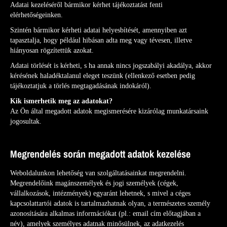
Adatai kezeléséről bármikor kérhet tájékoztatást fenti
elérhetőségeinken.
Szintén bármikor kérheti adatai helyesbítését, amennyiben azt
tapasztalja, hogy például hibásan adta meg vagy tévesen, illetve
hiányosan rögzítettük azokat.
Adatai törlését is kérheti, s ha annak nincs jogszabályi akadálya, akkor
kérésének haladéktalanul eleget teszünk (ellenkező esetben pedig
tájékoztatjuk a törlés megtagadásának indokáról).
Kik ismerhetik meg az adatokat?
Az Ön által megadott adatok megismerésére kizárólag munkatársaink
jogosultak.
Megrendelés során megadott adatok kezelése
Weboldalunkon lehetőség van szolgáltatásainkat megrendelni.
Megrendelőink magánszemélyek és jogi személyek (cégek,
vállalkozások, intézmények) egyaránt lehetnek, s mivel a céges
kapcsolattartói adatok is tartalmazhatnak olyan, a természetes személy
azonosítására alkalmas információkat (pl.: email cím előtagjában a
név), amelyek személyes adatnak minősülnek, az adatkezelés