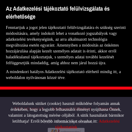
Az Adatkezelési tájékoztató felülvizsgálata és
elérhetősége
Fenntartjuk a jogot jelen tájékoztató felülvizsgálatára és szükség szerinti
módosítására, amely indokolt lehet a vonatkozó jogszabályok vagy
adatkezelési tevékenységünk, az arra alkalmazott technológia
megváltozása esetén egyaránt. Amennyiben a módosítás az önkéntes
hozzájárulása alapján kezelt személyes adatait is érinti, akkor erről
haladéktalanul tájékoztatjuk, s személyes adatai további kezelését
felfüggesztjük mindaddig, amíg ahhoz nem járul hozzá újra.
A mindenkori hatályos Adatkezelési tájékoztató elérhető mindig itt, a
weboldalon nyilvánosan közzé téve.
Weboldalunk sütiket (cookie) használ működése folyamán annak
Oldal információk
Adatkezelési tájékoztató
Impresszum
érdekében, hogy a legjobb felhasználói élményt nyújthassa Önnek,
valamint a látogatottság mérése céljából. A sütik használatát bármikor
letilthatja! Erről bővebb információkat olvashat itt:
Adatkezelési
© 2026 - Minden jog fenntartva
tájékoztatónk