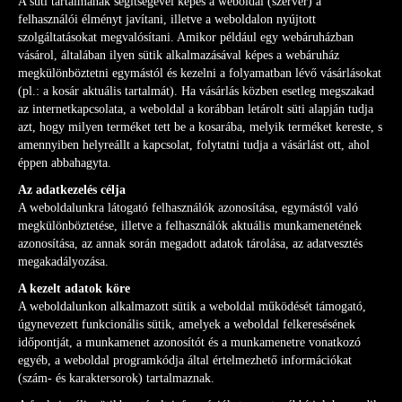
A süti tartalmának segítségével képes a weboldal (szerver) a
felhasználói élményt javítani, illetve a weboldalon nyújtott
szolgáltatásokat megvalósítani. Amikor például egy webáruházban
vásárol, általában ilyen sütik alkalmazásával képes a webáruház
megkülönböztetni egymástól és kezelni a folyamatban lévő vásárlásokat
(pl.: a kosár aktuális tartalmát). Ha vásárlás közben esetleg megszakad
az internetkapcsolata, a weboldal a korábban letárolt süti alapján tudja
azt, hogy milyen terméket tett be a kosarába, melyik terméket kereste, s
amennyiben helyreállt a kapcsolat, folytatni tudja a vásárlást ott, ahol
éppen abbahagyta.
Az adatkezelés célja
A weboldalunkra látogató felhasználók azonosítása, egymástól való
megkülönböztetése, illetve a felhasználók aktuális munkamenetének
azonosítása, az annak során megadott adatok tárolása, az adatvesztés
megakadályozása.
A kezelt adatok köre
A weboldalunkon alkalmazott sütik a weboldal működését támogató,
úgynevezett funkcionális sütik, amelyek a weboldal felkeresésének
időpontját, a munkamenet azonosítót és a munkamenetre vonatkozó
egyéb, a weboldal programkódja által értelmezhető információkat
(szám- és karaktersorok) tartalmaznak.