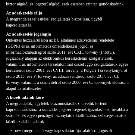
biztonságáról és jogszerűségéről ezek esetében szintén gondoskodunk.
Az adatkezelés célja
A megrendelés teljesítése, szolgáltatás biztosítása, ügyfél
kapcsolattartás.
Az adatkezelés jogalapja
Önkéntes hozzájáruláson az EU általános adatvédelmi rendelete
(GDPR) és az információs önrendelkezési jogról és
információszabadságról szóló 2011. évi CXII. törvény (Infotv.),
jogszabály alapján az elektronikus kereskedelmi szolgáltatások,
valamint az információs társadalommal összefüggő szolgáltatások egyes
kérdéseiről szóló 2001. évi CVIII. törvény, a Polgári Törvénykönyvről
szóló 2013. évi V. törvény, az adózás rendjéről szóló 2017. évi CL.
törvény, valamint a számvitelről szóló 2000. évi C. törvények előírásain
alapul az adatkezelés.
A kezelt adatok köre
A megrendelők, ügyfelek beazonosításához, a velük történő
kapcsolattartáshoz, a szerződés jogszerűségének igazolásához, továbbá a
számlák- és egyéb pénzügyi bizonylatok kiállításához szükséges adatok
közül az alábbi adatok:
név (megrendelő vagy kapcsolattartója, aláírásra jogosult