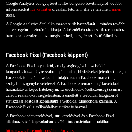
Google Analytics adatgyűjtését letiltó böngésző bővítményről további
információkat
ide kattintva
olvashat, letölteni, illetve telepíteni
innen
tudja.
A Google Analytics által alkalmazott sütik használatát – minden további
sütivel együtt – szintén letilthatja. A készülékén tárolt sütik tartalmához
bármikor hozzáférhet, azt megismerheti, megnézheti és törölheti is.
Facebook Pixel (Facebook képpont)
A Facebook Pixel olyan kód, amely segítségével a weboldal
látogatóinak személyre szabott ajánlatokat, hirdetéseket jeleníthet meg a
Facebook felületén a weboldal tulajdonosa a Facebook marketing
szolgáltatás igénybe vételével. A Facebook e remarketing követőkód
használatával képes hatékonyan, az érdeklődők (célközönség) számára
célzott reklámokat megjeleníteni, s emellett a weboldal látogatóiról
statisztikai adatokat szolgáltatni a weboldal tulajdonosa számára. A
Facebook Pixel a működéséhez sütiket is használ.
A Facebook adatkezelésével, süti kezelésével és a Facebook Pixel
alkalmazásával kapcsolatban további információkat itt találhat:
https://www.facebook.com/about/privacy