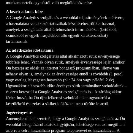
munkameneteik egymástól való megkülönböztetése.
A kezelt adatok köre
A Google Analytics szolgáltatás a weboldal teljesítményének mérésére,
a használatára vonatkozó statisztikák készítéséhez sütiket használ,
amelyek a szolgáltatás által értelmezhető információkat (betűkből,
számokból és egyéb írásjelekből álló egyedi karaktersorokat)
tartalmaznak.
Az adatkezelés időtartama
A Google Analytics szolgáltatás által alkalmazott sütik érvényessége
többféle lehet. Vannak olyan sütik, amelyek érvényessége lejár, amikor
Ön bezárja az oldalt az internet böngésző programjában, illetve van
néhány olyan is, amelynek az érvényessége ennél is rövidebb (1 perc)
vagy esetleg lényegesen hosszabb (pl.: 24 óra vagy például 2 év).
Ugyanakkor e hosszabb időre érvényes sütik tartalmához weboldalunk –
és ezen keresztül a Google Analytics szolgáltatás is – kizárólag akkor
férhet hozzá, ha Ön újra felkeresi weboldalunkat ugyanarról a
készülékről és ezeket a sütiket időközben nem törölte le arról.
Jogérvényesítés
Amennyiben nem szeretné, hogy a Google Analytics szolgáltatás az Ön
weboldal látogatásáról adatokat gyűjtsön, lehetősége van azt megtiltani
az erre a célra használható program telepítésével és használatával. A