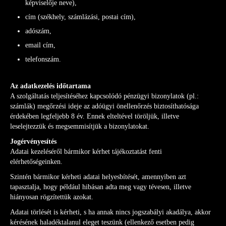
képviselője neve),
cím (székhely, számlázási, postai cím),
adószám,
email cím,
telefonszám.
Az adatkezelés időtartama
A szolgáltatás teljesítéséhez kapcsolódó pénzügyi bizonylatok (pl.:
számlák) megőrzési ideje az adóügyi önellenőrzés biztosíthatósága
érdekében legfeljebb 8 év. Ennek elteltével töröljük, illetve
leselejtezzük és megsemmisítjük a bizonylatokat.
Jogérvényesítés
Adatai kezeléséről bármikor kérhet tájékoztatást fenti
elérhetőségeinken.
Szintén bármikor kérheti adatai helyesbítését, amennyiben azt
tapasztalja, hogy például hibásan adta meg vagy tévesen, illetve
hiányosan rögzítettük azokat.
Adatai törlését is kérheti, s ha annak nincs jogszabályi akadálya, akkor
kérésének haladéktalanul eleget teszünk (ellenkező esetben pedig