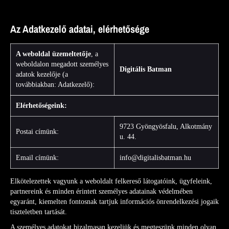
Az Adatkezelő adatai, elérhetősége
A weboldal üzemeltetője
, a
weboldalon megadott személyes
Digitális Batman
adatok kezelője (a
továbbiakban: Adatkezelő):
Elérhetőségeink:
9723 Gyöngyösfalu, Alkotmány
Postai címünk:
u. 44.
Email címünk:
info@digitalisbatman.hu
Elkötelezettek vagyunk a weboldalt felkereső látogatóink, ügyfeleink,
partnereink és minden érintett személyes adatainak védelmében
egyaránt, kiemelten fontosnak tartjuk információs önrendelkezési jogaik
tiszteletben tartását.
A személyes adatokat bizalmasan kezeljük és megteszünk minden olyan