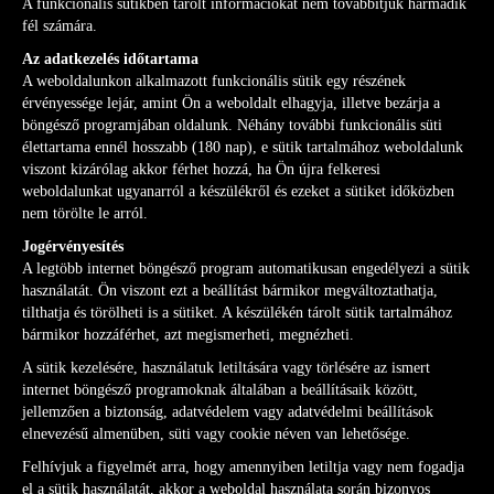
A funkcionális sütikben tárolt információkat nem továbbítjuk harmadik
fél számára.
Az adatkezelés időtartama
A weboldalunkon alkalmazott funkcionális sütik egy részének
érvényessége lejár, amint Ön a weboldalt elhagyja, illetve bezárja a
böngésző programjában oldalunk. Néhány további funkcionális süti
élettartama ennél hosszabb (180 nap), e sütik tartalmához weboldalunk
viszont kizárólag akkor férhet hozzá, ha Ön újra felkeresi
weboldalunkat ugyanarról a készülékről és ezeket a sütiket időközben
nem törölte le arról.
Jogérvényesítés
A legtöbb internet böngésző program automatikusan engedélyezi a sütik
használatát. Ön viszont ezt a beállítást bármikor megváltoztathatja,
tilthatja és törölheti is a sütiket. A készülékén tárolt sütik tartalmához
bármikor hozzáférhet, azt megismerheti, megnézheti.
A sütik kezelésére, használatuk letiltására vagy törlésére az ismert
internet böngésző programoknak általában a beállításaik között,
jellemzően a biztonság, adatvédelem vagy adatvédelmi beállítások
elnevezésű almenüben, süti vagy cookie néven van lehetősége.
Felhívjuk a figyelmét arra, hogy amennyiben letiltja vagy nem fogadja
el a sütik használatát, akkor a weboldal használata során bizonyos