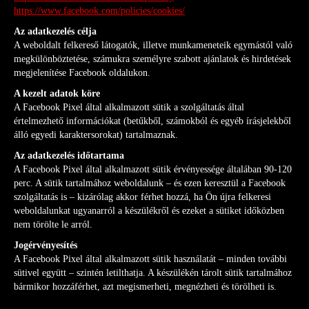
https://www.facebook.com/policies/cookies/
Az adatkezelés célja
A weboldalt felkereső látogatók, illetve munkameneteik egymástól való
megkülönböztetése, számukra személyre szabott ajánlatok és hirdetések
megjelenítése Facebook oldalukon.
A kezelt adatok köre
A Facebook Pixel által alkalmazott sütik a szolgáltatás által
értelmezhető információkat (betűkből, számokból és egyéb írásjelekből
álló egyedi karaktersorokat) tartalmaznak.
Az adatkezelés időtartama
A Facebook Pixel által alkalmazott sütik érvényessége általában 90-120
perc. A sütik tartalmához weboldalunk – és ezen keresztül a Facebook
szolgáltatás is – kizárólag akkor férhet hozzá, ha Ön újra felkeresi
weboldalunkat ugyanarról a készülékről és ezeket a sütiket időközben
nem törölte le arról.
Jogérvényesítés
A Facebook Pixel által alkalmazott sütik használatát – minden további
sütivel együtt – szintén letilthatja. A készülékén tárolt sütik tartalmához
bármikor hozzáférhet, azt megismerheti, megnézheti és törölheti is.