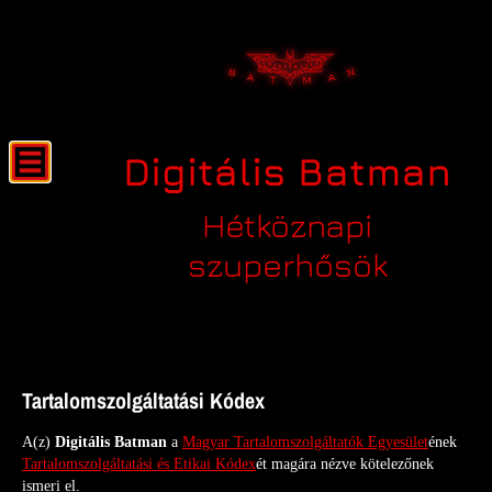
Digitális Batman
Hétköznapi
szuperhősök
Oldal információk
Tartalomszolgáltatási Kódex
A(z)
Digitális Batman
a
Magyar Tartalomszolgáltatók Egyesület
ének
Tartalomszolgáltatási és Etikai Kódex
ét magára nézve kötelezőnek
ismeri el.