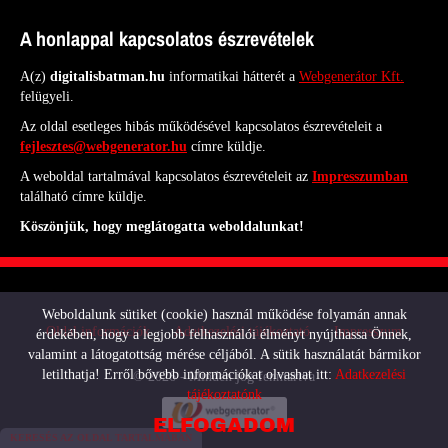
A honlappal kapcsolatos észrevételek
A(z)
digitalisbatman.hu
informatikai hátterét a
Webgenerátor Kft.
felügyeli.
Az oldal esetleges hibás működésével kapcsolatos észrevételeit a
fejlesztes@webgenerator.hu
címre küldje.
A weboldal tartalmával kapcsolatos észrevételeit az
Impresszumban
található címre küldje.
Köszönjük, hogy meglátogatta weboldalunkat!
Weboldalunk sütiket (cookie) használ működése folyamán annak
Oldal információk
Adatkezelési tájékoztató
Impresszum
érdekében, hogy a legjobb felhasználói élményt nyújthassa Önnek,
valamint a látogatottság mérése céljából. A sütik használatát bármikor
letilthatja! Erről bővebb információkat olvashat itt:
Adatkezelési
© 2026 - Minden jog fenntartva
tájékoztatónk
ELFOGADOM
KERESÉS AZ OLDAL TARTALMÁBAN