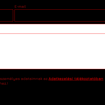
E-mail
tt személyes adataimnak az
Adatkezelési tájékoztatóban
hez.!