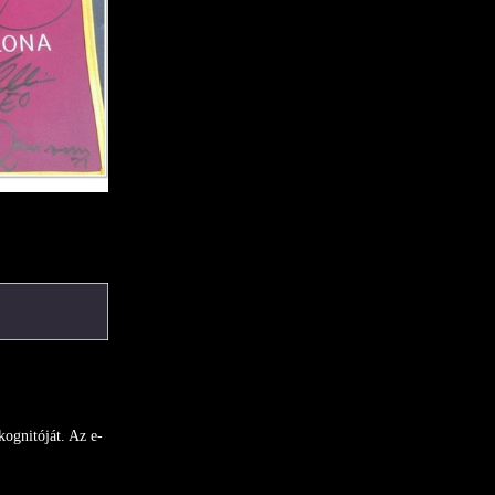
GYEREKEKÉRT -
LEZÁRVA
2020 -
KARÁCSONYI
ÁRVERÉS -
LEZÁRVA
ELÉRHETŐSÉGEK
kognitóját. Az e-