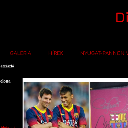
D
szló
GALÉRIA
HÍREK
NYUGAT-PANNON 
atzászló
celona
ideje alatt