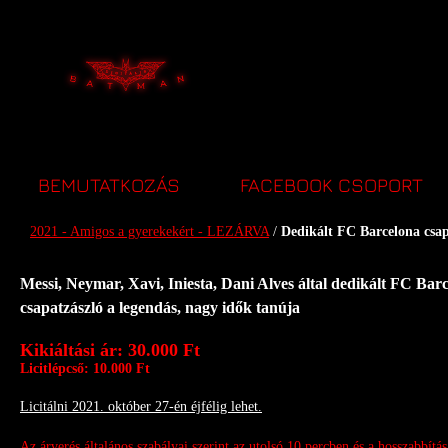
Dedikált FC Barcelona csapatzá
BEMUTATKOZÁS
FACEBOOK CSOPORT
2021 - Amigos a gyerekekért - LEZÁRVA
/
Dedikált FC Barcelona csap
Messi, Neymar, Xavi, Iniesta, Dani Alves által dedikált FC Bar
csapatzászló a legendás, nagy idők tanúja
Kikiáltási ár: 30.000 Ft
Licitlépcső: 10.000 Ft
Licitálni 2021. október 27-én éjfélig lehet.
Az árverés általános szabályai szerint az utolsó 10 percben és a hosszabbítás 