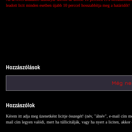
leadott licit
minden esetben újabb 10 perccel hosszabbítja meg a határidőt!
Hozzászólások
Még nem
Hozzászólok
Kérem itt adja meg üzenetként licitje összegét! (név, "álnév", e-mail cím 
mail cím legyen valódi, mert ha túllicitálják, vagy ha nyert a liciten, akkor