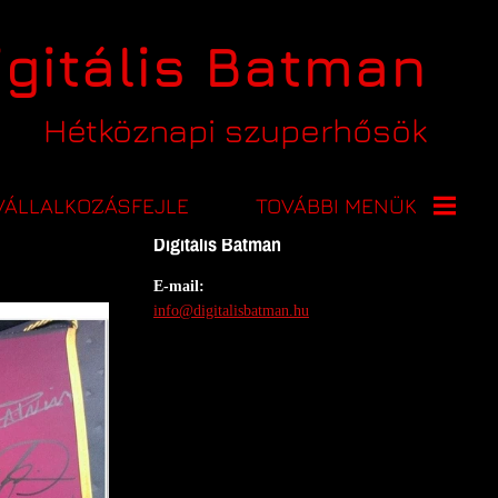
igitális Batman
Hétköznapi szuperhősök
Elérhetőségek
VÁLLALKOZÁSFEJLE
TOVÁBBI MENÜK
Digitális Batman
2025 -
E-mail:
KARÁCSONYI
info@digitalisbatman.hu
ÁRVERÉS
2024 -
KARÁCSONYI
ÁRVERÉS_LEZÁRVA
2021 - AMIGOS A