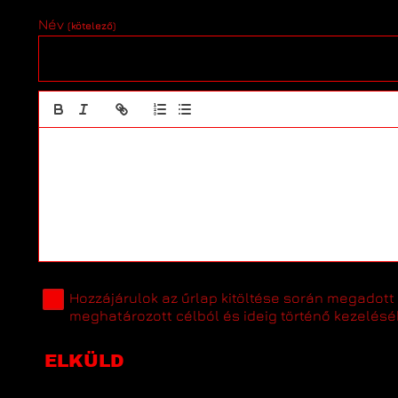
Név
(kötelező)
Hozzájárulok az űrlap kitöltése során megado
meghatározott célból és ideig történő kezelésé
ELKÜLD