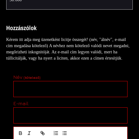
Hozzászólok
Kérem itt adja meg üzenetként licitje összegét! (név, "álnév", e-mail
cím megadása kötelező) A névhez nem kötelező valódi nevet megadni,
megőrizheti inkognitóját. Az e-mail cím legyen valódi, mert ha
túllicitálják, vagy ha nyert a liciten, akkor ezen a címen értesítjük.
Név
(kötelező)
E-mail