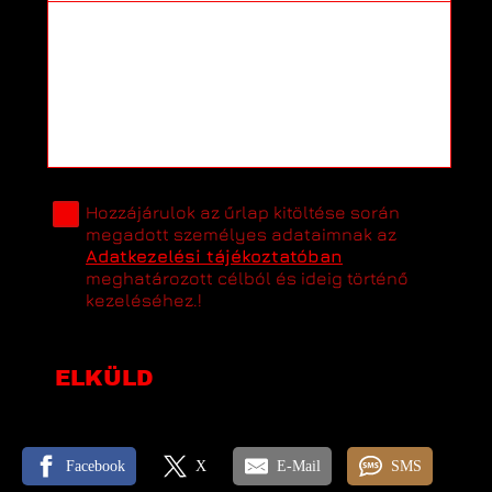
Hozzájárulok az űrlap kitöltése során
megadott személyes adataimnak az
Adatkezelési tájékoztatóban
meghatározott célból és ideig történő
kezeléséhez.!
ELKÜLD
Facebook
X
E-Mail
SMS