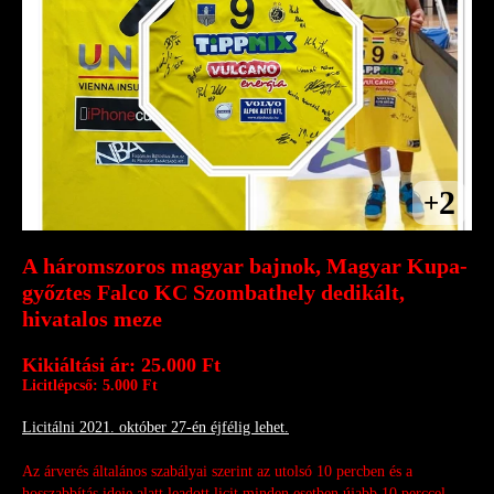
2
+
A háromszoros magyar bajnok, Magyar Kupa-
győztes Falco KC Szombathely dedikált,
hivatalos meze
Kikiáltási ár: 25.000 Ft
Licitlépcső: 5.000 Ft
Licitálni 2021. október 27-én éjfélig lehet.
Az árverés általános szabályai szerint az utolsó 10 percben és a
hosszabbítás ideje alatt leadott licit
minden esetben újabb 10 perccel