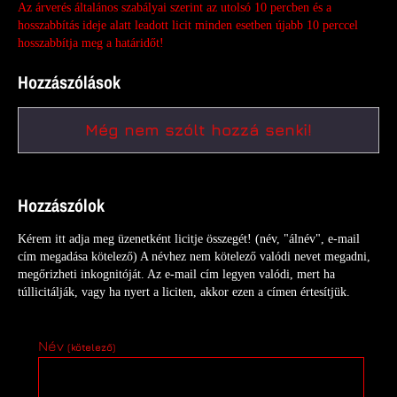
Az árverés általános szabályai szerint az utolsó 10 percben és a
hosszabbítás ideje alatt leadott licit
minden esetben újabb 10 perccel
hosszabbítja meg a határidőt!
Hozzászólások
Még nem szólt hozzá senki!
Hozzászólok
Kérem itt adja meg üzenetként licitje összegét! (név, "álnév", e-mail
cím megadása kötelező) A névhez nem kötelező valódi nevet megadni,
megőrizheti inkognitóját. Az e-mail cím legyen valódi, mert ha
túllicitálják, vagy ha nyert a liciten, akkor ezen a címen értesítjük.
Név
(kötelező)