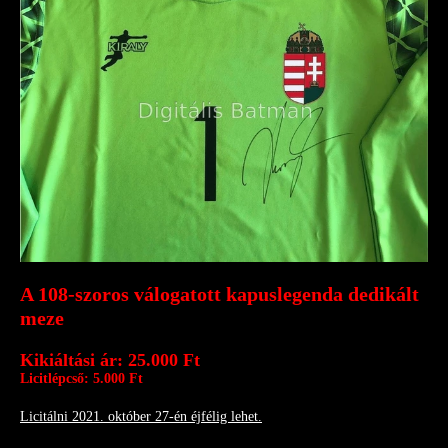
A 108-szoros válogatott kapuslegenda dedikált
meze
Kikiáltási ár: 25.000 Ft
Licitlépcső: 5.000 Ft
Licitálni 2021. október 27-én éjfélig lehet.