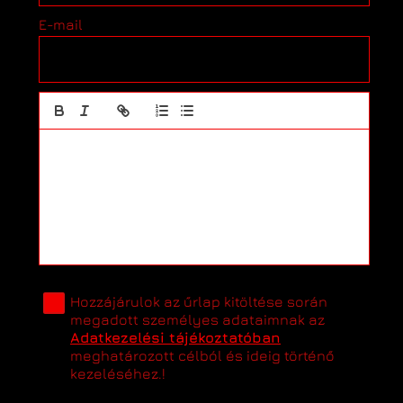
E-mail
Hozzájárulok az űrlap kitöltése során
megadott személyes adataimnak az
Adatkezelési tájékoztatóban
meghatározott célból és ideig történő
kezeléséhez.!