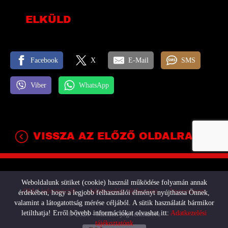
ELKÜLD
Facebook
X
E-Mail
SMS
Viber
WhatsApp
VISSZA AZ ELŐZŐ OLDALRA!
Weboldalunk sütiket (cookie) használ működése folyamán annak
Oldal információk
Adatkezelési tájékoztató
Impresszum
érdekében, hogy a legjobb felhasználói élményt nyújthassa Önnek,
valamint a látogatottság mérése céljából. A sütik használatát bármikor
letilthatja! Erről bővebb információkat olvashat itt:
Adatkezelési
© 2026 - Minden jog fenntartva
tájékoztatónk