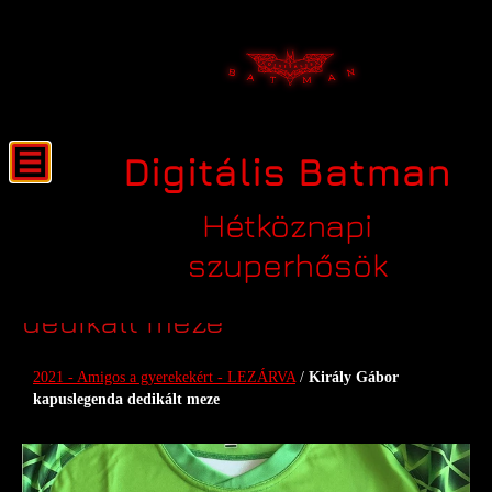
Digitális Batman
Hétköznapi
szuperhősök
Király Gábor kapuslegenda
dedikált meze
2021 - Amigos a gyerekekért - LEZÁRVA
/
Király Gábor
kapuslegenda dedikált meze