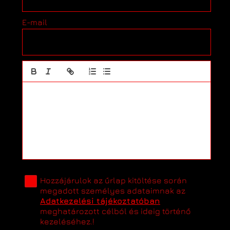
E-mail
Hozzájárulok az űrlap kitöltése során
megadott személyes adataimnak az
Adatkezelési tájékoztatóban
meghatározott célból és ideig történő
kezeléséhez.!