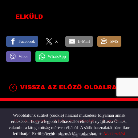
ELKÜLD
Facebook
X
E-Mail
SMS
Viber
WhatsApp
VISSZA AZ ELŐZŐ OLDALRA!
Weboldalunk sütiket (cookie) használ működése folyamán annak
Oldal információk
Adatkezelési tájékoztató
Impresszum
érdekében, hogy a legjobb felhasználói élményt nyújthassa Önnek,
valamint a látogatottság mérése céljából. A sütik használatát bármikor
letilthatja! Erről bővebb információkat olvashat itt:
Adatkezelési
© 2026 - Minden jog fenntartva