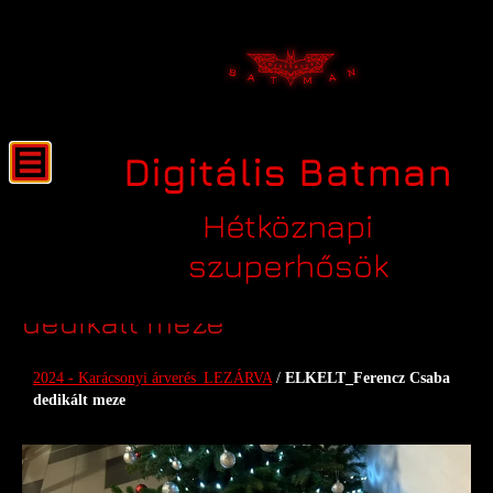
Digitális Batman
Hétköznapi
szuperhősök
ELKELT_Ferencz Csaba
dedikált meze
2024 - Karácsonyi árverés_LEZÁRVA
/
ELKELT_Ferencz Csaba
dedikált meze