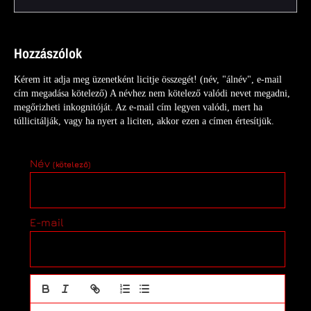
Hozzászólok
Kérem itt adja meg üzenetként licitje összegét! (név, "álnév", e-mail
cím megadása kötelező) A névhez nem kötelező valódi nevet megadni,
megőrizheti inkognitóját. Az e-mail cím legyen valódi, mert ha
túllicitálják, vagy ha nyert a liciten, akkor ezen a címen értesítjük.
Név
(kötelező)
E-mail