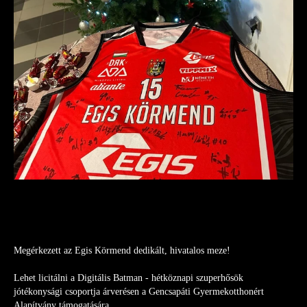
Megérkezett az Egis Körmend dedikált, hivatalos meze! 
Lehet licitálni a Digitális Batman - hétköznapi szuperhősök 
jótékonysági csoportja árverésen a Gencsapáti Gyermekotthonért 
Alapítvány támogatására. 