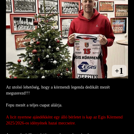
1
+
Az utolsó lehetőség, hogy a körmendi legenda dedikált mezét
megszerezd!!!
Fepu mezét a teljes csapat aláírja.
A licit nyertese ajándékként egy álló bérletet is kap az Egis Körmend 
2025/2026-os idényének hazai meccseire. 