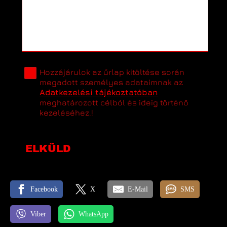
Hozzájárulok az űrlap kitöltése során
megadott személyes adataimnak az
Adatkezelési tájékoztatóban
meghatározott célból és ideig történő
kezeléséhez.!
ELKÜLD
Facebook
X
E-Mail
SMS
Viber
WhatsApp