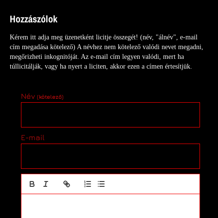
Hozzászólok
Kérem itt adja meg üzenetként licitje összegét! (név, "álnév", e-mail
cím megadása kötelező) A névhez nem kötelező valódi nevet megadni,
megőrizheti inkognitóját. Az e-mail cím legyen valódi, mert ha
túllicitálják, vagy ha nyert a liciten, akkor ezen a címen értesítjük.
Név
(kötelező)
E-mail