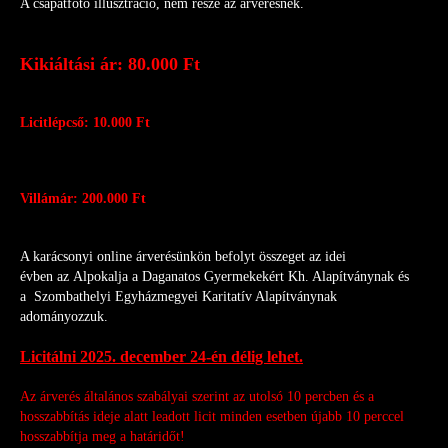
A csapatfotó illusztráció, nem része az árverésnek.
Kikiáltási ár: 80.000 Ft
Licitlépcső: 10.000 Ft
Villámár: 200.000 Ft
A karácsonyi online árverésünkön befolyt összeget az idei
évben
az Alpokalja a Daganatos Gyermekekért Kh. Alapítványnak és
a
Szombathelyi Egyházmegyei Karitatív Alapítványnak
adományozzuk.
Licitálni 2025. december 24-én délig lehet.
Az árverés általános szabályai szerint az utolsó 10 percben és a
hosszabbítás ideje alatt leadott licit
minden esetben újabb 10 perccel
hosszabbítja meg a határidőt!