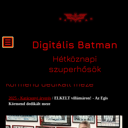
Digitális Batman
Hétköznapi
szuperhősök
ELKELT villámáron! - Az Egis
Körmend dedikált meze
2025 - Karácsonyi árverés
/
ELKELT villámáron! - Az Egis
Körmend dedikált meze