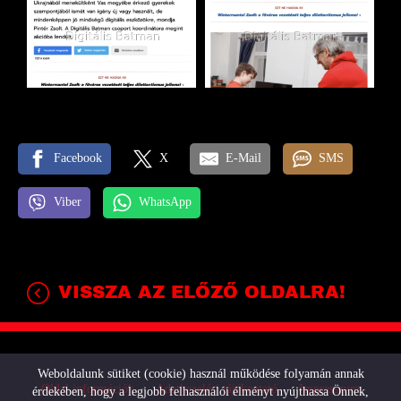
Facebook
X
E-Mail
SMS
Viber
WhatsApp
VISSZA AZ ELŐZŐ OLDALRA!
Weboldalunk sütiket (cookie) használ működése folyamán annak
Oldal információk
Adatkezelési tájékoztató
Impresszum
érdekében, hogy a legjobb felhasználói élményt nyújthassa Önnek,