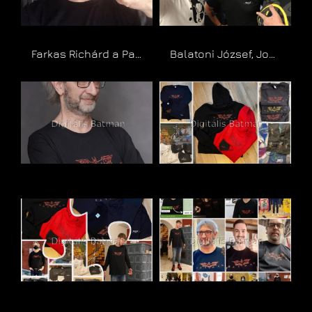
Farkas Richárd a Pajta séfje
Balatoni József, Jocó bá a Showder Klub felvételén