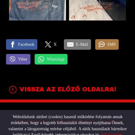
Facebook
X
E-Mail
SMS
Viber
WhatsApp
VISSZA AZ ELŐZŐ OLDALRA!
Weboldalunk sütiket (cookie) használ működése folyamán annak
Oldal információk
Adatkezelési tájékoztató
Impresszum
érdekében, hogy a legjobb felhasználói élményt nyújthassa Önnek,
valamint a látogatottság mérése céljából. A sütik használatát bármikor
letilthatja! Erről bővebb információkat olvashat itt:
Adatkezelési