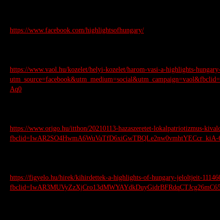
https://www.facebook.com/highlightsofhungary/
https://www.vaol.hu/kozelet/helyi-kozelet/harom-vasi-a-highlights-hungary-
utm_source=facebook&utm_medium=social&utm_campaign=vaol&fb
Aq0
https://www.origo.hu/itthon/20210113-hazaszeretet-lokalpatriotizmus-kivalo
fbclid=IwAR2SO4HwmA6WuVaTfD6xiGwTBQLe2nw0vmhtYECcr_kiA-
https://figyelo.hu/hirek/kihirdettek-a-highlights-of-hungary-jeloltjeit-11146
fbclid=IwAR3MUVyZzXjCro13dMWYAYdkDuyGidrBFRdqCTJcg26mC