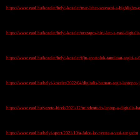
https://www.vaol.hu/kozelet/helyi-kozelet/mar-lehet-szavazni-a-highlights
https://www.vaol.hu/kozelet/helyi-kozelet/orszagos-hiru-lett-a-vasi-digita
https://www.vaol.hu/kozelet/helyi-kozelet/ifju-sportolok-tanulasat-segiti-a
https://www.vaol.hu/helyi-kozelet/2022/04/digitalis-batman-segit-laptopot
https://www.vaol.hu/vezeto-hirek/2021/12/mindentudo-laptop-a-digitalis-
https://www.vaol.hu/helyi-sport/2021/10/a-falco-kc-nyerte-a-vasi-rangadot