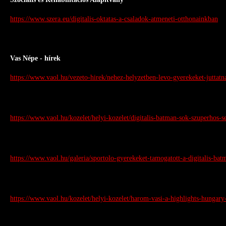
https://www.szera.eu/digitalis-oktatas-a-csaladok-atmeneti-otthonainkban
Vas Népe - hírek
https://www.vaol.hu/vezeto-hirek/nehez-helyzetben-levo-gyerekeket-juttat
https://www.vaol.hu/kozelet/helyi-kozelet/digitalis-batman-sok-szuperhos-s
https://www.vaol.hu/galeria/sportolo-gyerekeket-tamogatott-a-digitalis-bat
https://www.vaol.hu/kozelet/helyi-kozelet/harom-vasi-a-highlights-hungary-