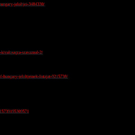
hungary-jeloltjei-3484330/
-kivalosagra-szavaznal-2/
-hungary-jeloltjeinek-listajat-9215738/
715739195309571