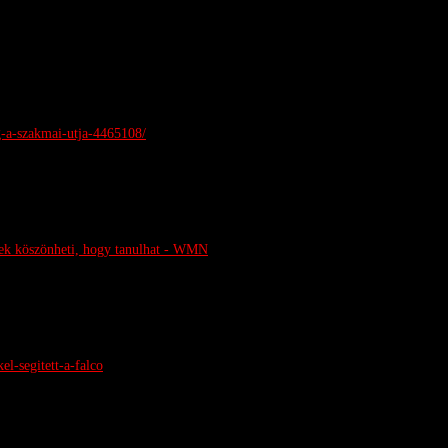
ag-a-szakmai-utja-4465108/
rek köszönheti, hogy tanulhat - WMN
el-segitett-a-falco