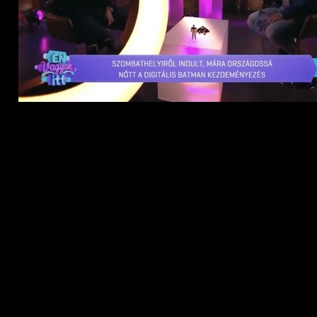
GYEREKEKÉRT -
LEZÁRVA
2020 -
KARÁCSONYI
ÁRVERÉS -
LEZÁRVA
ELÉRHETŐSÉGEK