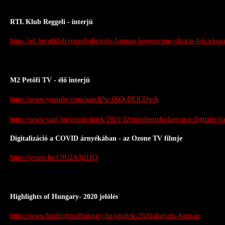
RTL Klub Reggeli - interjú
https://rtl.hu/rtlklub/reggeli/digitalis-batman-koronavirus-oktatas-felzarkoz
M2 Petőfi TV - élő interjú
https://www.youtube.com/watch?v=66QcDElCOwA
https://www.vaol.hu/vezeto-hirek/2021/12/mindentudo-laptop-a-digitalis-
Digitalizáció a COVID árnyékában - az Ozone TV filmje
https://youtu.be/C9U2A3jJ11Q
Highlights of Hungary- 2020 jelölés
https://www.highlightsofhungary.hu/jeloltek-2020/digitalis-batman