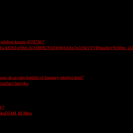
jeloltjei-kozott-4578730/?
clid=IwAR2hTgI9htLAQv0BfB2YhXWRy6AXp7n11NkVYVR9qui8oV9vN0m_s52
sag-ok-az-idei-highlits-of-hungary-jeloltjei.html?
6onDaz13dmyKo
0/?
65kuDT4M_RUMew