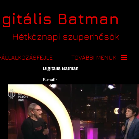
igitális Batman
Hétköznapi szuperhősök
Elérhetőségek
VÁLLALKOZÁSFEJLE
TOVÁBBI MENÜK
Digitális Batman
2025 -
E-mail:
KARÁCSONYI
info@digitalisbatman.hu
ÁRVERÉS
2024 -
KARÁCSONYI
ÁRVERÉS_LEZÁRVA
2021 - AMIGOS A