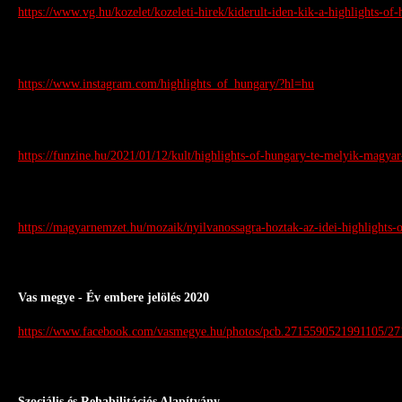
https://www.vg.hu/kozelet/kozeleti-hirek/kiderult-iden-kik-a-highlights-of-
https://www.instagram.com/highlights_of_hungary/?hl=hu
https://funzine.hu/2021/01/12/kult/highlights-of-hungary-te-melyik-magyar
https://magyarnemzet.hu/mozaik/nyilvanossagra-hoztak-az-idei-highlights-of
Vas megye - Év embere jelölés 2020
https://www.facebook.com/vasmegye.hu/photos/pcb.2715590521991105/2
Szociális és Rehabilitációs Alapítvány