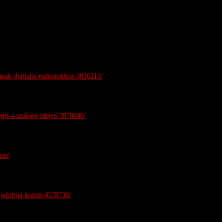
nanak-digitalis-eszkozokhoz-3856215/
egit-a-szukseg-idejen-3878040/
man/
jeloltjei-kozott-4578730/