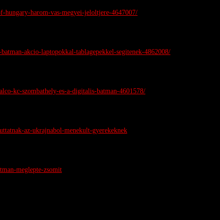
-of-hungary-harom-vas-megyei-jeloltjere-4647007/
lis-batman-akcio-laptopokkal-tablagepekkel-segitenek-4862008/
-falco-kc-szombathely-es-a-digitalis-batman-4601578/
-juttatnak-az-ukrajnabol-menekult-gyerekeknek
batman-meglepte-zsomit