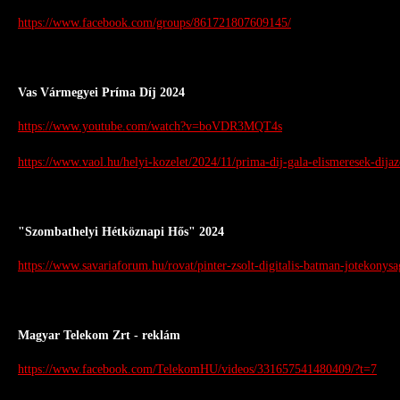
https://www.facebook.com/groups/861721807609145/
Vas Vármegyei Príma Díj 2024
https://www.youtube.com/watch?v=boVDR3MQT4s
https://www.vaol.hu/helyi-kozelet/2024/11/prima-dij-gala-elismeresek-dija
"Szombathelyi Hétköznapi Hős" 2024
https://www.savariaforum.hu/rovat/pinter-zsolt-digitalis-batman-jotekonys
Magyar Telekom Zrt - reklám
https://www.facebook.com/TelekomHU/videos/331657541480409/?t=7