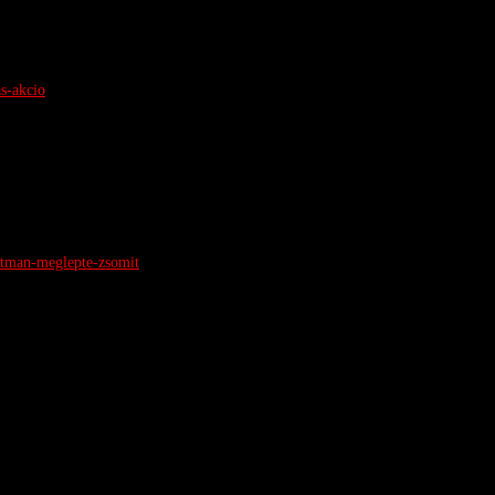
as-akcio
batman-meglepte-zsomit