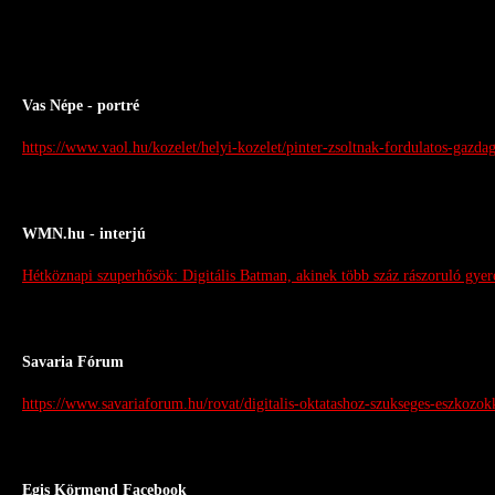
Vas Népe - portré
https://www.vaol.hu/kozelet/helyi-kozelet/pinter-zsoltnak-fordulatos-gazd
WMN.hu - interjú
Hétköznapi szuperhősök: Digitális Batman, akinek több száz rászoruló gye
Savaria Fórum
https://www.savariaforum.hu/rovat/digitalis-oktatashoz-szukseges-eszkozokk
Egis Körmend Facebook