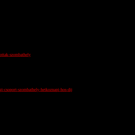
zottak-szombathely
agi-csoport-szombathely-hetkoznapi-hos-dij